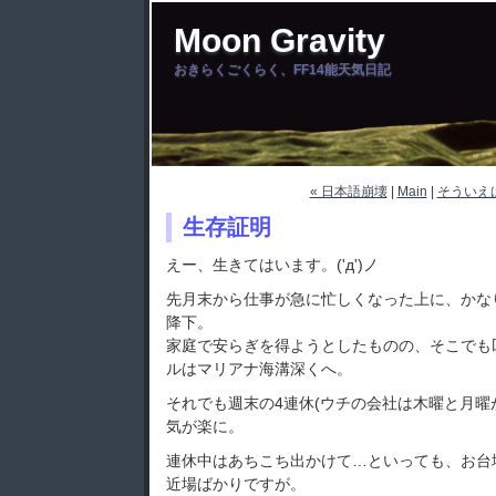
Moon Gravity
おきらくごくらく、FF14能天気日記
« 日本語崩壊
|
Main
|
そういえば
生存証明
えー、生きてはいます。('д')ノ
先月末から仕事が急に忙しくなった上に、かな
降下。
家庭で安らぎを得ようとしたものの、そこでも
ルはマリアナ海溝深くへ。
それでも週末の4連休(ウチの会社は木曜と月曜
気が楽に。
連休中はあちこち出かけて…といっても、お台
近場ばかりですが。