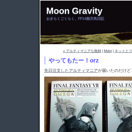
Moon Gravity
おきらくごくらく、FF14能天気日記
« アルティマニアな散財
|
Main
|
ネットとリ
やってもたー！orz
先日注文したアルティマニア
が届いたのだけど