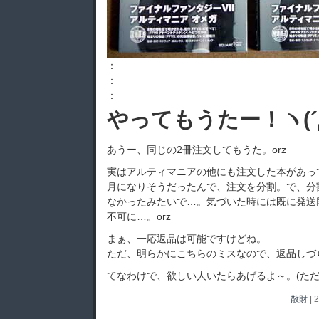
：
：
：
やってもうたー！ヽ(´
あうー、同じの2冊注文してもうた。orz
実はアルティマニアの他にも注文した本があっ
月になりそうだったんで、注文を分割。で、分
なかったみたいで…。気づいた時には既に発送
不可に…。orz
まぁ、一応返品は可能ですけどね。
ただ、明らかにこちらのミスなので、返品しづら
てなわけで、欲しい人いたらあげるよ～。(ただ
散財
|
2