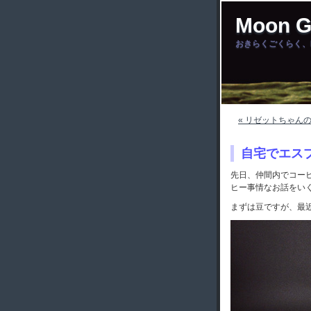
Moon G
おきらくごくらく、F
« リゼットちゃん
自宅でエス
先日、仲間内でコー
ヒー事情なお話をい
まずは豆ですが、最