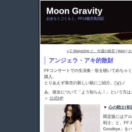
Moon Gravity
おきらくごくらく、FF14能天気日記
« C Magazine と、今週の格言
|
Main
|
お
アンジェラ・アキ的散財
FFコンサートでの生演奏・歌を聴いてめちゃく
購入。
とりあえず発売の新しい順にご紹介。('д')ノ
あ、彼女について「よう知らん！」という方はとり
＞
公式HP
▼
心の戦士(初回
限定版にはアル
戦士」と、FF X
Goodbye」