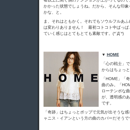
者以上に聞く側のテンションが上がってるので
かかった状態でしょうね。だから、そんな印象
かな、と。
ま、それはともかく。それでもソウルフルあふ
は変わりありません！ 最初コトコト中ぱっぱ
ていく感じはとてもとても素敵です。(*´Д`*)
▼
HOME
「心の戦士」で
からはちょっと
「HOME」「奇跡」
曲のみ。「HO
ローテンポな曲
が、透明感のあ
です。
「奇跡」はちょっとポップで元気が出そうな感じ。「W
ャニス・イアンという方の曲のカバーだそうですが