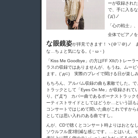
ーが収録された
で、手に入るな
('д')ノ
「心の戦士」、
全体でピアノを
な眼鏡姿
が拝見できます！ヽ(＠▽＠)ノ
な…ちょと気になる。(・ω・)
「Kiss Me Goodbye」の方はFF XIIの
ラスの収録ではありませんが、もうね、ムービ
ます。(´д⊂) 実際のプレイで聞ける日が楽し
もちろん、アルバム収録の曲も素敵でした。で
トラックとして「Eyes On Me」が収録され
り。(*´Д`*) カバー曲であるボーナストラ
ーティストサイドとしてはどうか…という話も
コンサートではじめて聞いた曲がこれですから
としては思い入れのある曲ですし。
んが、CDで聴くとコンサート時よりはおとな
ソウルフル度3割減な感じです。…とはいえ、