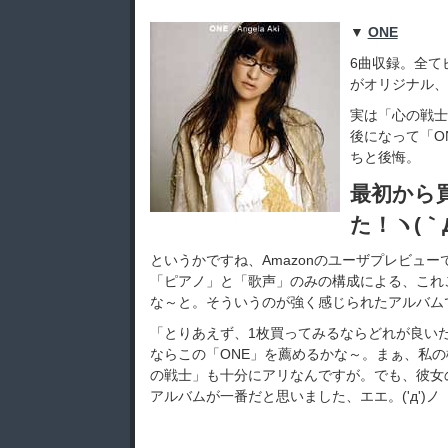
▼
ONE
6曲収録。全て
がオリジナル、
実は「心の戦士
後になって「O
ちと後悔。
最初から
た！ヽ(｀Д
というかですね、Amazonのユーザプレビュ
「ピアノ」と「歌声」のみの構成による、これ
な～と。そういうのが強く感じられたアルバム
「とりあえず、1枚買ってみるならどれが良い
ならこの「ONE」を薦めるかな～。まぁ、私の
の戦士」も十分にアリなんですが。でも、彼女
アルバムが一番だと思いました、エエ。('д')ノ